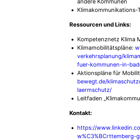
andere Kommunen
Klimakommunikations-Ti
Ressourcen und Links:
Kompetenznetz Klima M
Klimamobilitätspläne:
w
verkehrsplanung/klimam
fuer-kommunen-in-bad
Aktionspläne für Mobili
bewegt.de/klimaschutzo
laermschutz/
Leitfaden „Klimakommun
Kontakt:
https://www.linkedin.
w%C3%BCrttemberg-g