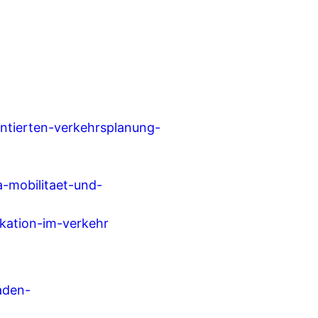
entierten-verkehrsplanung-
a-mobilitaet-und-
ation-im-verkehr
aden-