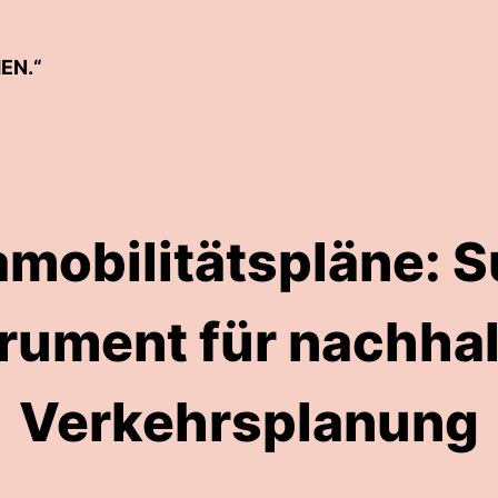
EN.“
mobilitätspläne: 
trument für nachhal
Verkehrsplanung