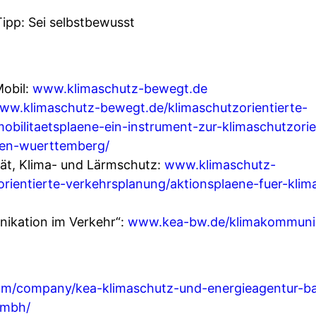
pp: Sei selbstbewusst
obil:
www.klimaschutz-bewegt.de
ww.klimaschutz-bewegt.de/klimaschutzorientierte-
obilitaetsplaene-ein-instrument-zur-klimaschutzori
en-wuerttemberg/
tät, Klima- und Lärmschutz:
www.klimaschutz-
rientierte-verkehrsplanung/aktionsplaene-fuer-klim
ikation im Verkehr“:
www.kea-bw.de/klimakommunik
com/company/kea-klimaschutz-und-energieagentur-b
mbh/